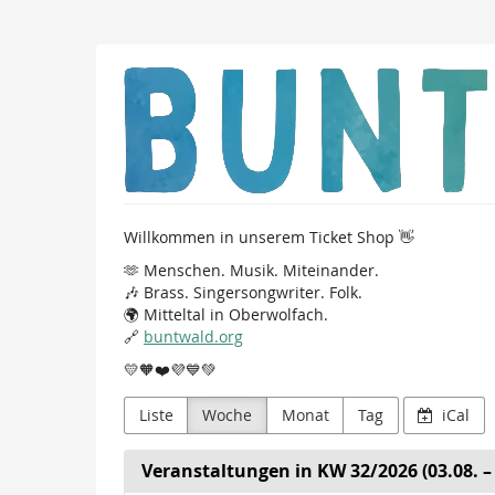
Zum
Haupt-
Inhalt
Buntwald
springen
e.
V.
Willkommen in unserem Ticket Shop 👋
🫶 Menschen. Musik. Miteinander.
🎶 Brass. Singersongwriter. Folk.
🌍 Mitteltal in Oberwolfach.
🔗
buntwald.org
💛🧡❤️💜💙💚
Liste
Woche
Monat
Tag
iCal
Veranstaltungen in KW 32/2026 (03.08. – 