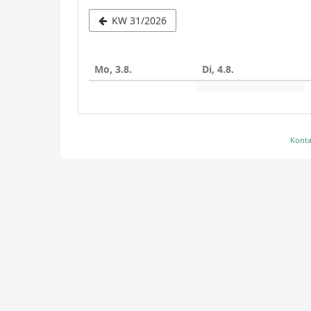
Woche
KW 31/2026
zur
Anzeige
Mo, 3.8.
Di, 4.8.
auswähle
Konta