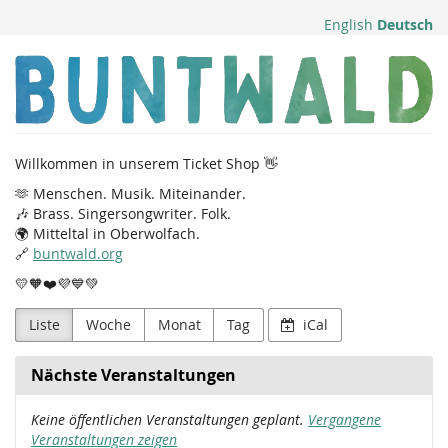
Zum
English
Deutsch
Haupt-
Inhalt
Buntwald
springen
e.
V.
Willkommen in unserem Ticket Shop 👋
🫶 Menschen. Musik. Miteinander.
🎶 Brass. Singersongwriter. Folk.
🌍 Mitteltal in Oberwolfach.
🔗
buntwald.org
💛🧡❤️💜💙💚
Liste
Woche
Monat
Tag
iCal
Nächste Veranstaltungen
Keine öffentlichen Veranstaltungen geplant.
Vergangene
Veranstaltungen zeigen