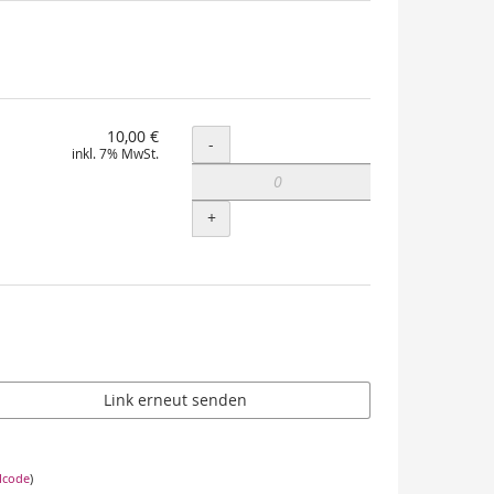
10,00 €
Menge
-
inkl. 7% MwSt.
+
Link erneut senden
lcode
)