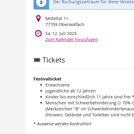
Der Buchungszeitraum für diese Veranst
Mitteltal 11
77709 Oberwolfach
Sa, 12. Juli 2025
Zum Kalender hinzufügen
Produkte
🎟️ Tickets
Festivalticket
Erwachsene
Jugendliche ab 12 Jahren
Kinder bis einschließlich 11 Jahre sind frei 
Menschen mit Schwerbehinderung (≥ 70% Gd
(Merkzeichen "B" im Schwerbehindertenauswe
(Hinweis: Gelände und Toiletten sind nicht b
*
Ausweise werden kontrolliert