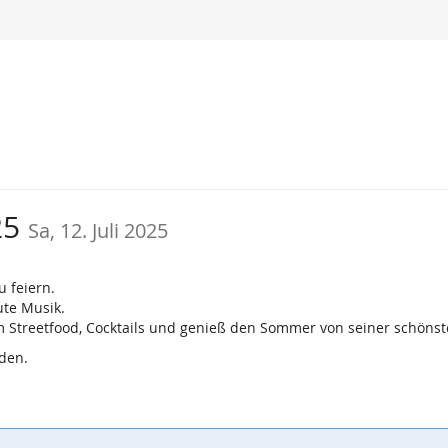
25
Sa, 12. Juli 2025
u feiern.
ute Musik.
m Streetfood, Cocktails und genieß den Sommer von seiner schönst
den.