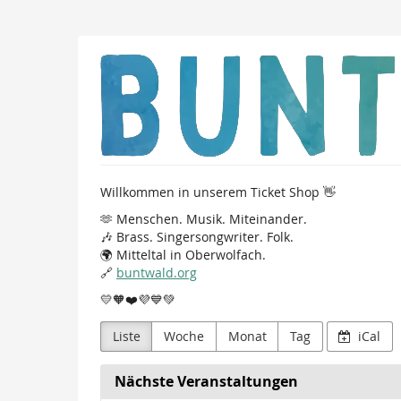
Zum
Haupt-
Inhalt
Buntwald
springen
e.
V.
Willkommen in unserem Ticket Shop 👋
🫶 Menschen. Musik. Miteinander.
🎶 Brass. Singersongwriter. Folk.
🌍 Mitteltal in Oberwolfach.
🔗
buntwald.org
💛🧡❤️💜💙💚
Liste
Woche
Monat
Tag
iCal
Nächste Veranstaltungen